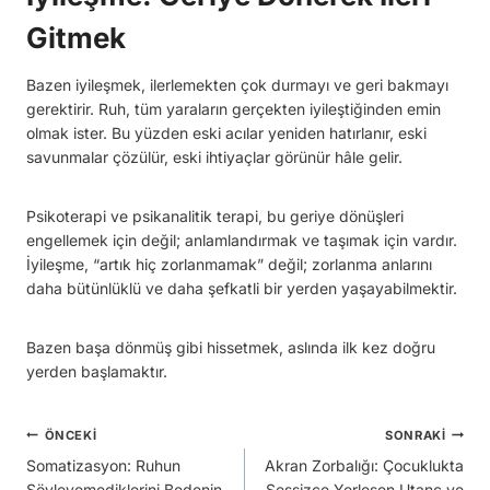
Gitmek
Bazen iyileşmek, ilerlemekten çok durmayı ve geri bakmayı
gerektirir. Ruh, tüm yaraların gerçekten iyileştiğinden emin
olmak ister. Bu yüzden eski acılar yeniden hatırlanır, eski
savunmalar çözülür, eski ihtiyaçlar görünür hâle gelir.
Psikoterapi ve psikanalitik terapi, bu geriye dönüşleri
engellemek için değil; anlamlandırmak ve taşımak için vardır.
İyileşme, “artık hiç zorlanmamak” değil; zorlanma anlarını
daha bütünlüklü ve daha şefkatli bir yerden yaşayabilmektir.
Bazen başa dönmüş gibi hissetmek, aslında ilk kez doğru
yerden başlamaktır.
Yazı
ÖNCEKI
SONRAKI
Somatizasyon: Ruhun
Akran Zorbalığı: Çocuklukta
gezinmesi
Söyleyemediklerini Bedenin
Sessizce Yerleşen Utanç ve