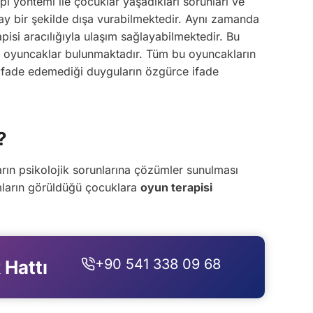
pi yöntemi ile çocuklar yaşadıkları sorunları ve
ay bir şekilde dışa vurabilmektedir. Aynı zamanda
isi aracılığıyla ulaşım sağlayabilmektedir. Bu
an oyuncaklar bulunmaktadır. Tüm bu oyuncakların
 ifade edemediği duyguların özgürce ifade
?
arın psikolojik sorunlarına çözümler sunulması
mların görüldüğü çocuklara
oyun terapisi
+90 541 338 09 68
 Hattı