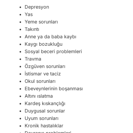
Depresyon
Yas
Yeme sorunları
Takıntı
Anne ya da baba kaybı
Kaygı bozukluğu
Sosyal beceri problemleri
Travma
Özgüven sorunları
İstismar ve taciz
Okul sorunları
Ebeveynlerinin boşanması
Altını ıslatma
Kardeş kıskançlığı
Duygusal sorunlar
Uyum sorunları
Kronik hastalıklar
Davranış problemleri