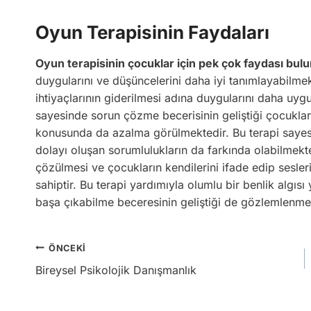
Oyun Terapisinin Faydaları
Oyun terapisinin çocuklar için pek çok faydası bul
duygularını ve düşüncelerini daha iyi tanımlayabilm
ihtiyaçlarının giderilmesi adına duygularını daha uyg
sayesinde sorun çözme becerisinin geliştiği çocukla
konusunda da azalma görülmektedir. Bu terapi sayesi
dolayı oluşan sorumlulukların da farkında olabilmekte
çözülmesi ve çocukların kendilerini ifade edip sesle
sahiptir. Bu terapi yardımıyla olumlu bir benlik algısı
başa çıkabilme beceresinin geliştiği de gözlemlenme
Yazı
ÖNCEKI
Bireysel Psikolojik Danışmanlık
gezinmesi