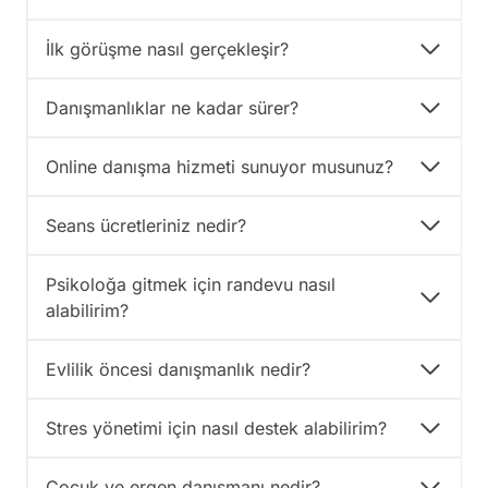
e
s
İlk görüşme nasıl gerçekleşir?
a
f
Danışmanlıklar ne kadar sürer?
e
l
i
Online danışma hizmeti sunuyor musunuz?
”
O
l
Seans ücretleriniz nedir?
m
a
Psikoloğa gitmek için randevu nasıl
s
ı
alabilirim?
A
s
Evlilik öncesi danışmanlık nedir?
l
ı
n
Stres yönetimi için nasıl destek alabilirim?
d
a
N
Çocuk ve ergen danışmanı nedir?