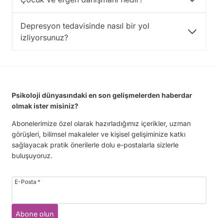
e
A
Depresyon tedavisinde nasıl bir yol
n
l
izliyorsunuz?
a
t
ı
y
o
r
Psikoloji dünyasındaki en son gelişmelerden haberdar
?
olmak ister misiniz?
B
a
Abonelerimize özel olarak hazırladığımız içerikler, uzman
ğ
görüşleri, bilimsel makaleler ve kişisel gelişiminize katkı
l
sağlayacak pratik önerilerle dolu e-postalarla sizlerle
a
buluşuyoruz.
n
m
a
E-Posta
*
S
t
i
Abone olun