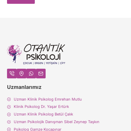
l
l
e
r
i
v
e
İ
l
i
ş
k
i
s
e
Uzmanlarımız
l
D
Uzman Klinik Psikolog Emrehan Mutlu
i
n
Klinik Psikolog Dr. Yaşar Ertürk
a
Uzman Klinik Psikolog Betül Çalık
m
Uzman Psikolojik Danışman Sibel Zeynep Taşkın
i
Psikolog Gamze Kocapınar
k