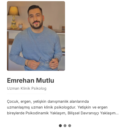
Emrehan Mutlu
Betül Çalık
Sibel Zeynep Taşkın
Uzman Klinik Psikolog
Uzman Klinik Psikolog
Uzman Psikolojik Danışman
Çocuk, ergen, yetişkin danışmanlık alanlarında
Betül Çalık, İstanbul Gedik Üniversitesi Psikoloji Bölümünü ÖSYM
Bahçeşehir Üniversitesi psikoloji lisans ve rehberlik ve psikolojik
uzmanlaşmış uzman klinik psikologdur. Yetişkin ve ergen
Bölüm Birincisi olarak tam burslu bir şekilde kazanmıştır. Dört
danışma yüksek lisans programını başarıyla tamamladıktan sonra
bireylerde Psikodinamik Yaklaşım, Bilişsel Davranışçı Yaklaşım…
yıllık lisans eğitimi sonucunda…
rehberlik ve psikolojik…