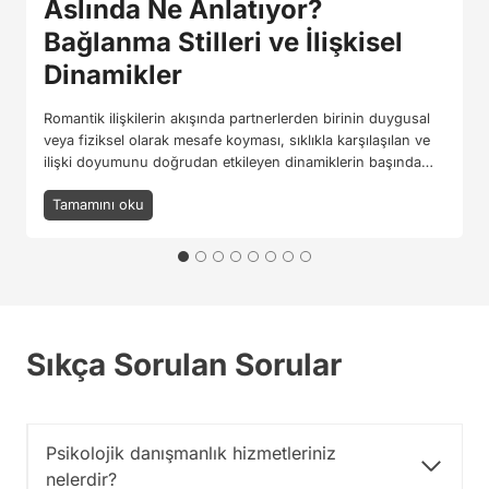
Aslında Ne Anlatıyor?
Bağlanma Stilleri ve İlişkisel
Dinamikler
Romantik ilişkilerin akışında partnerlerden birinin duygusal
veya fiziksel olarak mesafe koyması, sıklıkla karşılaşılan ve
ilişki doyumunu doğrudan etkileyen dinamiklerin başında…
Tamamını oku
S
e
v
g
i
l
i
Sıkça Sorulan Sorular
n
i
z
i
n
Psikolojik danışmanlık hizmetleriniz
“
nelerdir?
M