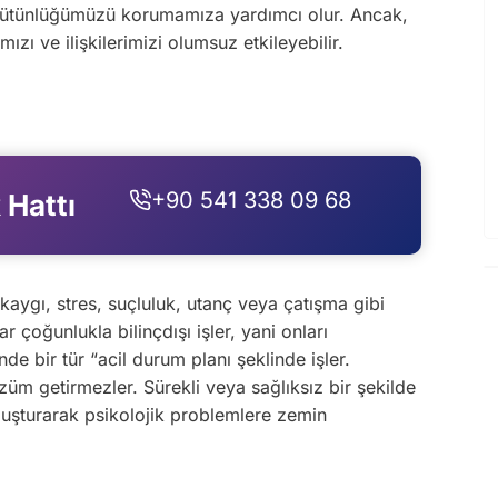
k bütünlüğümüzü korumamıza yardımcı olur. Ancak,
ı ve ilişkilerimizi olumsuz etkileyebilir.
+90 541 338 09 68
 Hattı
aygı, stres, suçluluk, utanç veya çatışma gibi
çoğunlukla bilinçdışı işler, yani onları
de bir tür “acil durum planı şeklinde işler.
züm getirmezler. Sürekli veya sağlıksız bir şekilde
oluşturarak psikolojik problemlere zemin