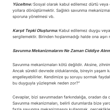
Yüceltme:
Sosyal olarak kabul edilemez dürtü veya en
yollara dönüştürmektir. Sağlıklı savunma mekanizmalar
sporuna yönelmesi vb.
Karşıt Tepki Oluşturma:
Kabul edilemez duygu veya d
sergilemektir. Birinden hoşlanmadığı halde ona aşır
Savunma Mekanizmalarını Ne Zaman Ciddiye Alınm
Savunma mekanizmaları kötü değildir. Aksine, zihnimi
Ancak sürekli devrede olduklarında, bireyin yaşam kali
engelleyebilirler. Kendimize şu soruyu sormak faydal
bu duyguyla yüzleşmek neden zor?”
Cevaplar, bizi savunmadan farkındalığa, oradan da daha
Savunma mekanizmaları, belirli durumlarda bize yard
fazla savunma mekanizmasını kullanmak, gerçeklikl