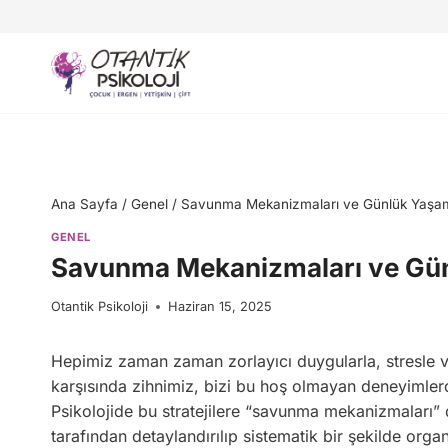
Skip
to
content
Ana Sayfa
/
Genel
/
Savunma Mekanizmaları ve Günlük Yaşam
GENEL
Savunma Mekanizmaları ve Gün
Otantik Psikoloji
Haziran 15, 2025
Hepimiz zaman zaman zorlayıcı duygularla, stresle ve
karşısında zihnimiz, bizi bu hoş olmayan deneyimlerden 
Psikolojide bu stratejilere “savunma mekanizmaları”
tarafından detaylandırılıp sistematik bir şekilde orga