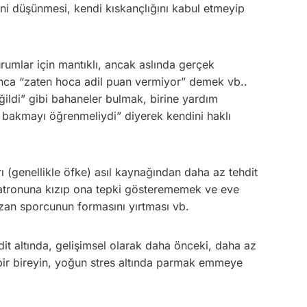
ni düşünmesi, kendi kıskançlığını kabul etmeyip
umlar için mantıklı, ancak aslında gerçek
unca “zaten hoca adil puan vermiyor” demek vb..
ğildi” gibi bahaneler bulmak, birine yardım
 bakmayı öğrenmeliydi” diyerek kendini haklı
 (genellikle öfke) asıl kaynağından daha az tehdit
patronuna kızıp ona tepki gösterememek ve eve
zan sporcunun formasını yırtması vb.
it altında, gelişimsel olarak daha önceki, daha az
 bir bireyin, yoğun stres altında parmak emmeye