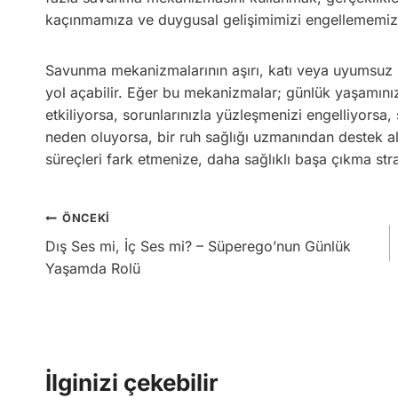
kaçınmamıza ve duygusal gelişimimizi engellememize
Savunma mekanizmalarının aşırı, katı veya uyumsuz bi
yol açabilir. Eğer bu mekanizmalar; günlük yaşamınızı, 
etkiliyorsa, sorunlarınızla yüzleşmenizi engelliyorsa,
neden oluyorsa, bir ruh sağlığı uzmanından destek alm
süreçleri fark etmenize, daha sağlıklı başa çıkma strat
Yazı
ÖNCEKI
Dış Ses mi, İç Ses mi? – Süperego’nun Günlük
gezinmesi
Yaşamda Rolü
İlginizi çekebilir