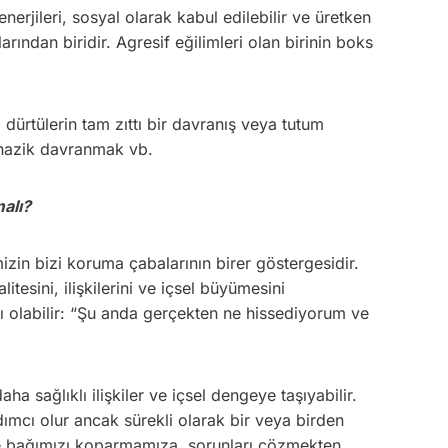
erjileri, sosyal olarak kabul edilebilir ve üretken
ından biridir. Agresif eğilimleri olan birinin boks
ürtülerin tam zıttı bir davranış veya tutum
ı nazik davranmak vb.
alı?
zin bizi koruma çabalarının birer göstergesidir.
tesini, ilişkilerini ve içsel büyümesini
ı olabilir: “Şu anda gerçekten ne hissediyorum ve
 sağlıklı ilişkiler ve içsel dengeye taşıyabilir.
ımcı olur ancak sürekli olarak bir veya birden
e bağımızı koparmamıza, sorunları çözmekten