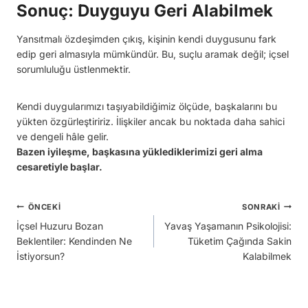
Sonuç: Duyguyu Geri Alabilmek
Yansıtmalı özdeşimden çıkış, kişinin kendi duygusunu fark
edip geri almasıyla mümkündür. Bu, suçlu aramak değil; içsel
sorumluluğu üstlenmektir.
Kendi duygularımızı taşıyabildiğimiz ölçüde, başkalarını bu
yükten özgürleştiririz. İlişkiler ancak bu noktada daha sahici
ve dengeli hâle gelir.
Bazen iyileşme, başkasına yüklediklerimizi geri alma
cesaretiyle başlar.
Yazı
ÖNCEKI
SONRAKI
İçsel Huzuru Bozan
Yavaş Yaşamanın Psikolojisi:
gezinmesi
Beklentiler: Kendinden Ne
Tüketim Çağında Sakin
İstiyorsun?
Kalabilmek