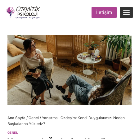
Skip
to
İletişim
content
Ana Sayfa
/
Genel
/
Yansıtmalı Özdeşim: Kendi Duygularımızı Neden
Başkalarına Yükleriz?
GENEL