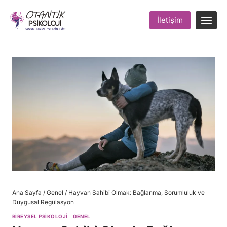
Skip
to
İletişim
content
Ana Sayfa
/
Genel
/
Hayvan Sahibi Olmak: Bağlanma, Sorumluluk ve
Duygusal Regülasyon
BIREYSEL PSIKOLOJI
|
GENEL