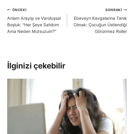
Yazı
ÖNCEKI
SONRAKI
Anlam Arayışı ve Varoluşsal
Ebeveyn Kavgalarına Tanık
gezinmesi
Boşluk: “Her Şeye Sahibim
Olmak: Çocuğun Üstlendiği
Ama Neden Mutsuzum?”
Görünmez Roller
İlginizi çekebilir