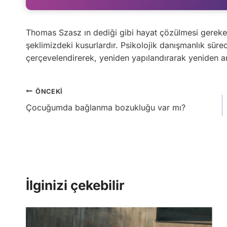
Thomas Szasz ın dediği gibi hayat çözülmesi gereken
şeklimizdeki kusurlardır. Psikolojik danışmanlık sür
çerçevelendirerek, yeniden yapılandırarak yeniden a
Yazı
ÖNCEKI
Çocuğumda bağlanma bozukluğu var mı?
gezinmesi
İlginizi çekebilir