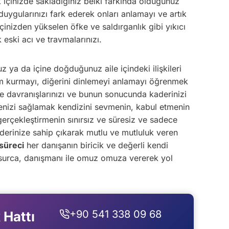
ek içinizde sakladığınız belki farkında olduğunuz
duygularınızı fark ederek onları anlamayı ve artık
inizden yükselen öfke ve saldırganlık gibi yıkıcı
eski acı ve travmalarınızı.
z ya da içine doğduğunuz aile içindeki ilişkileri
tişim kurmayı, diğerini dinlemeyi anlamayı öğrenmek
 davranışlarınızı ve bunun sonucunda kaderinizi
rmenizi sağlamak kendizini sevmenin, kabul etmenin
i gerçekleştirmenin sınırsız ve süresiz ve sadece
derinize sahip çıkarak mutlu ve mutluluk veren
 süreci
her danışanın biricik ve değerli kendi
 cesurca, danışmanı ile omuz omuza vererek yol
+90 541 338 09 68
 Hattı