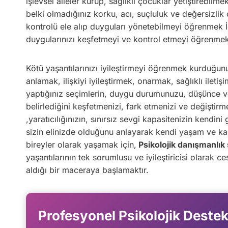
işlevsel aileler kurup, sağlıklı çocuklar yetiştirebilm
belki olmadığınız korku, acı, suçluluk ve değersizlik 
kontrolü ele alıp duyguları yönetebilmeyi öğrenmek İç
duygularınızı keşfetmeyi ve kontrol etmeyi öğrenmek 
Kötü yaşantılarınızı iyileştirmeyi öğrenmek kurduğunu
anlamak, ilişkiyi iyileştirmek, onarmak, sağlıklı ile
yaptığınız seçimlerin, duygu durumunuzu, düşünce ve
belirlediğini keşfetmenizi, fark etmenizi ve değişti
,yaratıcılığınızın, sınırsız sevgi kapasitenizin kendin
sizin elinizde olduğunu anlayarak kendi yaşam ve ka
bireyler olarak yaşamak için,
Psikolojik danışmanlık
yaşantılarının tek sorumlusu ve iyileştiricisi olarak
aldığı bir maceraya başlamaktır.
Profesyonel Psikolojik Destek