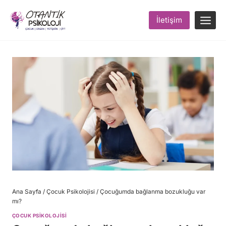
Skip
to
İletişim
content
Ana Sayfa
/
Çocuk Psikolojisi
/
Çocuğumda bağlanma bozukluğu var
mı?
ÇOCUK PSIKOLOJISI