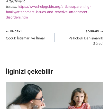
Attachment
Issues.
https://www.helpguide.org/articles/parenting-
family/attachment-issues-and-reactive-attachment-
disorders.htm
Yazı
ÖNCEKI
SONRAKI
Çocuk İstismarı ve İhmali
Psikolojik Danışmanlık
gezinmesi
Süreci
İlginizi çekebilir