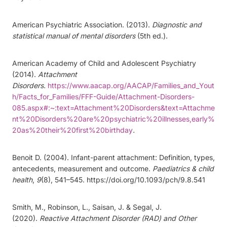
American Psychiatric Association. (2013).
Diagnostic and
statistical manual of mental disorders
(5th ed.).
American Academy of Child and Adolescent Psychiatry
(2014).
Attachment
Disorders.
https://www.aacap.org/AACAP/Families_and_Yout
h/Facts_for_Families/FFF-Guide/Attachment-Disorders-
085.aspx#:~:text=Attachment%20Disorders&text=Attachme
nt%20Disorders%20are%20psychiatric%20illnesses,early%
20as%20their%20first%20birthday
.
Benoit D. (2004). Infant-parent attachment: Definition, types,
antecedents, measurement and outcome.
Paediatrics & child
health
,
9
(8), 541–545. https://doi.org/10.1093/pch/9.8.541
Smith, M., Robinson, L., Saisan, J. & Segal, J.
(2020).
Reactive Attachment Disorder (RAD) and Other