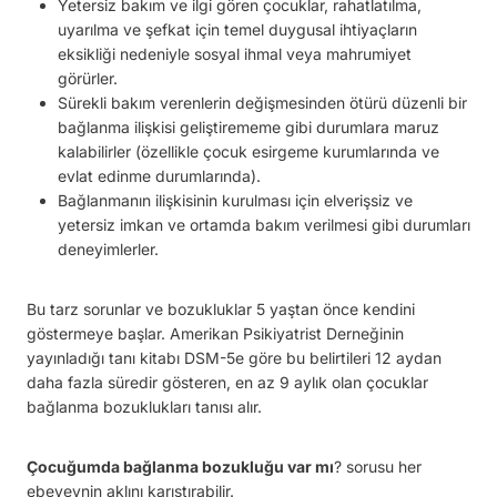
Yetersiz bakım ve ilgi gören çocuklar, rahatlatılma,
uyarılma ve şefkat için temel duygusal ihtiyaçların
eksikliği nedeniyle sosyal ihmal veya mahrumiyet
görürler.
Sürekli bakım verenlerin değişmesinden ötürü düzenli bir
bağlanma ilişkisi geliştirememe gibi durumlara maruz
kalabilirler (özellikle çocuk esirgeme kurumlarında ve
evlat edinme durumlarında).
Bağlanmanın ilişkisinin kurulması için elverişsiz ve
yetersiz imkan ve ortamda bakım verilmesi gibi durumları
deneyimlerler.
Bu tarz sorunlar ve bozukluklar 5 yaştan önce kendini
göstermeye başlar. Amerikan Psikiyatrist Derneğinin
yayınladığı tanı kitabı DSM-5e göre bu belirtileri 12 aydan
daha fazla süredir gösteren, en az 9 aylık olan çocuklar
bağlanma bozuklukları tanısı alır.
Çocuğumda bağlanma bozukluğu var mı
? sorusu her
ebeveynin aklını karıştırabilir.