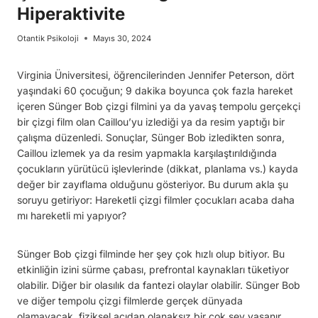
Hiperaktivite
Otantik Psikoloji
Mayıs 30, 2024
Virginia Üniversitesi, öğrencilerinden Jennifer Peterson, dört
yaşındaki 60 çocuğun; 9 dakika boyunca çok fazla hareket
içeren Sünger Bob çizgi filmini ya da yavaş tempolu gerçekçi
bir çizgi film olan Caillou’yu izlediği ya da resim yaptığı bir
çalışma düzenledi. Sonuçlar, Sünger Bob izledikten sonra,
Caillou izlemek ya da resim yapmakla karşılaştırıldığında
çocukların yürütücü işlevlerinde (dikkat, planlama vs.) kayda
değer bir zayıflama olduğunu gösteriyor. Bu durum akla şu
soruyu getiriyor: Hareketli çizgi filmler çocukları acaba daha
mı hareketli mi yapıyor?
Sünger Bob çizgi filminde her şey çok hızlı olup bitiyor. Bu
etkinliğin izini sürme çabası, prefrontal kaynakları tüketiyor
olabilir. Diğer bir olasılık da fantezi olaylar olabilir. Sünger Bob
ve diğer tempolu çizgi filmlerde gerçek dünyada
olamayacak, fiziksel açıdan olanaksız bir çok şey yaşanır.