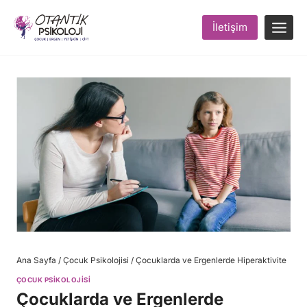
Skip
to
İletişim
content
Ana Sayfa
/
Çocuk Psikolojisi
/
Çocuklarda ve Ergenlerde Hiperaktivite
ÇOCUK PSIKOLOJISI
Çocuklarda ve Ergenlerde