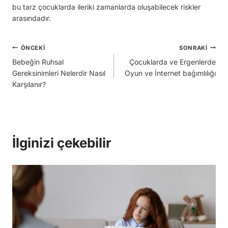
bu tarz çocuklarda ileriki zamanlarda oluşabilecek riskler
arasındadır.
Yazı
ÖNCEKI
SONRAKI
Bebeğin Ruhsal
Çocuklarda ve Ergenlerde
gezinmesi
Gereksinimleri Nelerdir Nasıl
Oyun ve İnternet bağımlılığı
Karşılanır?
İlginizi çekebilir