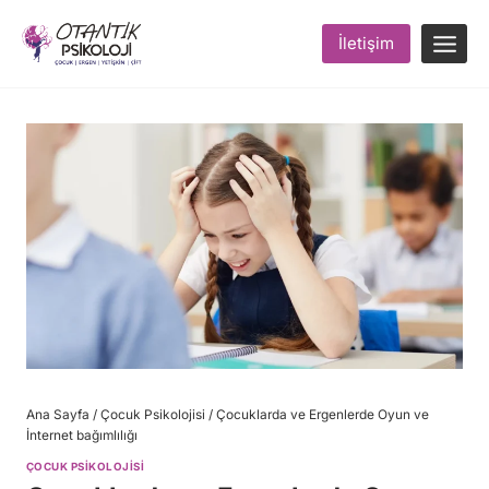
Skip
to
İletişim
content
Ana Sayfa
/
Çocuk Psikolojisi
/
Çocuklarda ve Ergenlerde Oyun ve
İnternet bağımlılığı
ÇOCUK PSIKOLOJISI