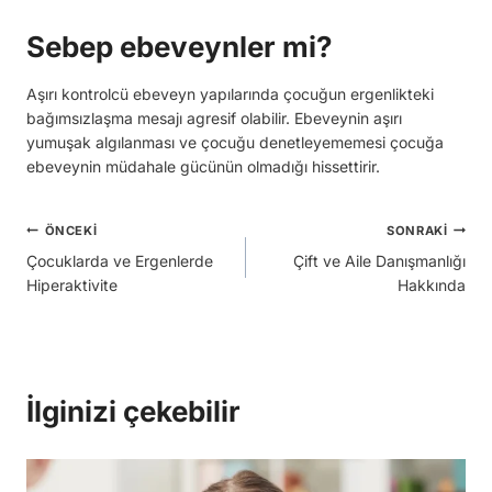
Sebep ebeveynler mi?
Aşırı kontrolcü ebeveyn yapılarında çocuğun ergenlikteki
bağımsızlaşma mesajı agresif olabilir. Ebeveynin aşırı
yumuşak algılanması ve çocuğu denetleyememesi çocuğa
ebeveynin müdahale gücünün olmadığı hissettirir.
Yazı
ÖNCEKI
SONRAKI
Çocuklarda ve Ergenlerde
Çift ve Aile Danışmanlığı
gezinmesi
Hiperaktivite
Hakkında
İlginizi çekebilir