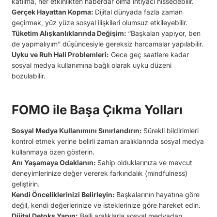
katılma, her etkinlikten haberdar olma ihtiyacı hissedebilir.
Gerçek Hayattan Kopma:
Dijital dünyada fazla zaman
geçirmek, yüz yüze sosyal ilişkileri olumsuz etkileyebilir.
Tüketim Alışkanlıklarında Değişim:
“Başkaları yapıyor, ben
de yapmalıyım” düşüncesiyle gereksiz harcamalar yapılabilir.
Uyku ve Ruh Hali Problemleri:
Gece geç saatlere kadar
sosyal medya kullanımına bağlı olarak uyku düzeni
bozulabilir.
FOMO ile Başa Çıkma Yolları
Sosyal Medya Kullanımını Sınırlandırın:
Sürekli bildirimleri
kontrol etmek yerine belirli zaman aralıklarında sosyal medya
kullanmaya özen gösterin.
Anı Yaşamaya Odaklanın:
Sahip olduklarınıza ve mevcut
deneyimlerinize değer vererek farkındalık (mindfulness)
geliştirin.
Kendi Önceliklerinizi Belirleyin:
Başkalarının hayatına göre
değil, kendi değerlerinize ve isteklerinize göre hareket edin.
Dijital Detoks Yapın:
Belli aralıklarla sosyal medyadan