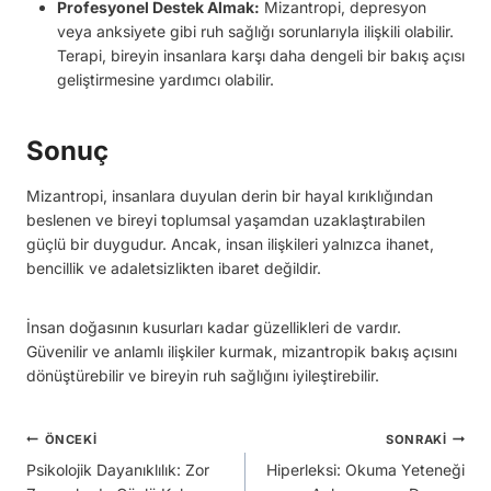
Profesyonel Destek Almak:
Mizantropi, depresyon
veya anksiyete gibi ruh sağlığı sorunlarıyla ilişkili olabilir.
Terapi, bireyin insanlara karşı daha dengeli bir bakış açısı
geliştirmesine yardımcı olabilir.
Sonuç
Mizantropi, insanlara duyulan derin bir hayal kırıklığından
beslenen ve bireyi toplumsal yaşamdan uzaklaştırabilen
güçlü bir duygudur. Ancak, insan ilişkileri yalnızca ihanet,
bencillik ve adaletsizlikten ibaret değildir.
İnsan doğasının kusurları kadar güzellikleri de vardır.
Güvenilir ve anlamlı ilişkiler kurmak, mizantropik bakış açısını
dönüştürebilir ve bireyin ruh sağlığını iyileştirebilir.
Yazı
ÖNCEKI
SONRAKI
Psikolojik Dayanıklılık: Zor
Hiperleksi: Okuma Yeteneği
gezinmesi