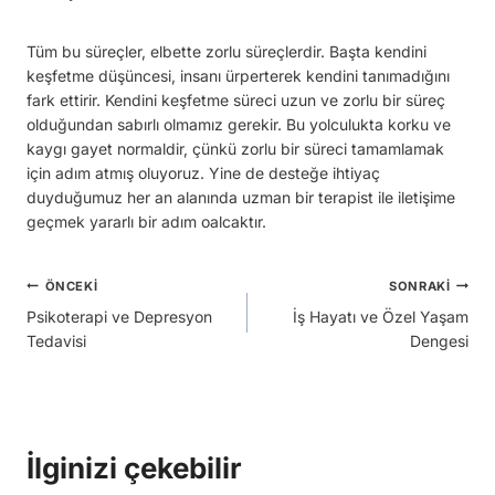
Tüm bu süreçler, elbette zorlu süreçlerdir. Başta kendini
keşfetme düşüncesi, insanı ürperterek kendini tanımadığını
fark ettirir. Kendini keşfetme süreci uzun ve zorlu bir süreç
olduğundan sabırlı olmamız gerekir. Bu yolculukta korku ve
kaygı gayet normaldir, çünkü zorlu bir süreci tamamlamak
için adım atmış oluyoruz. Yine de desteğe ihtiyaç
duyduğumuz her an alanında uzman bir terapist ile iletişime
geçmek yararlı bir adım oalcaktır.
Yazı
ÖNCEKI
SONRAKI
Psikoterapi ve Depresyon
İş Hayatı ve Özel Yaşam
gezinmesi
Tedavisi
Dengesi
İlginizi çekebilir