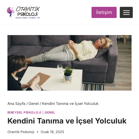
Skip
to
İletişim
content
Ana Sayfa
/
Genel
/
Kendini Tanıma ve İçsel Yolculuk
BIREYSEL PSIKOLOJI
|
GENEL
Kendini Tanıma ve İçsel Yolculuk
Otantik Psikoloji
Ocak 18, 2025