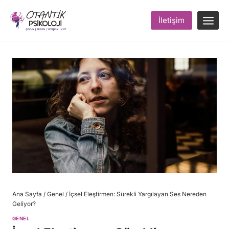
Skip
to
İletişim
content
Ana Sayfa
/
Genel
/
İçsel Eleştirmen: Sürekli Yargılayan Ses Nereden
Geliyor?
GENEL