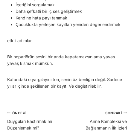
İçeriğini sorgulamak
Daha şefkatli bir iç ses geliştirmek
Kendine hata payı tanımak
Çocuklukta yerleşen kayıtları yeniden değerlendirmek
etkili adımlar.
Bir hoparlörün sesini bir anda kapatamazsın ama yavaş
yavaş kısmak mümkün.
Kafandaki o yargılayıcı ton, senin öz benliğin değil. Sadece
yıllar içinde şekillenen bir kayıt. Ve değiştirilebilir.
Yazı
ÖNCEKI
SONRAKI
Duyguları Bastırmak mı
Anne Kompleksi ve
gezinmesi
Düzenlemek mi?
Bağlanmanın İlk İzleri