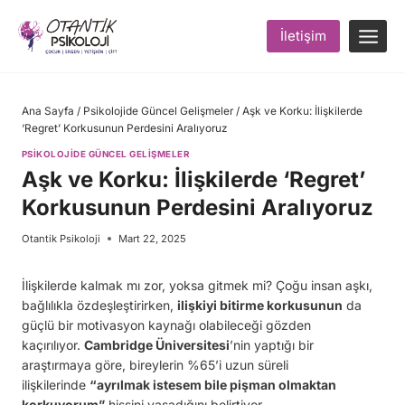
Skip
to
İletişim
content
Ana Sayfa
/
Psikolojide Güncel Gelişmeler
/
Aşk ve Korku: İlişkilerde
‘Regret’ Korkusunun Perdesini Aralıyoruz
PSIKOLOJIDE GÜNCEL GELIŞMELER
Aşk ve Korku: İlişkilerde ‘Regret’
Korkusunun Perdesini Aralıyoruz
Otantik Psikoloji
Mart 22, 2025
İlişkilerde kalmak mı zor, yoksa gitmek mi? Çoğu insan aşkı,
bağlılıkla özdeşleştirirken,
ilişkiyi bitirme korkusunun
da
güçlü bir motivasyon kaynağı olabileceği gözden
kaçırılıyor.
Cambridge Üniversitesi
’nin yaptığı bir
araştırmaya göre, bireylerin %65’i uzun süreli
ilişkilerinde
“ayrılmak istesem bile pişman olmaktan
korkuyorum”
hissini yaşadığını belirtiyor.