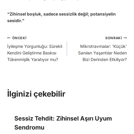
“Zihinsel boşluk, sadece sessizlik değil; potansiyelin
sesidir.”
Yazı
ÖNCEKI
SONRAKI
İyileşme Yorgunluğu: Sürekli
Mikrotravmalar: ‘Küçük’
gezinmesi
Kendini Geliştirme Baskısı
Sanılan Yaşantılar Neden
Tükenmişlik Yaratıyor mu?
Bizi Derinden Etkiliyor?
İlginizi çekebilir
Sessiz Tehdit: Zihinsel Aşırı Uyum
Sendromu