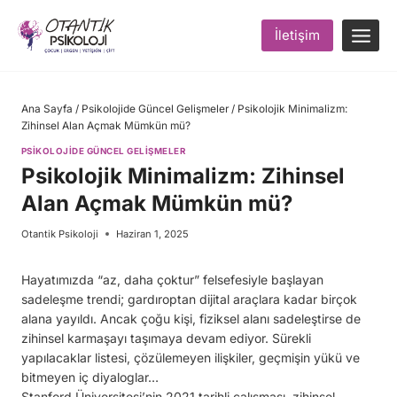
Skip
to
İletişim
content
Ana Sayfa
/
Psikolojide Güncel Gelişmeler
/
Psikolojik Minimalizm:
Zihinsel Alan Açmak Mümkün mü?
PSIKOLOJIDE GÜNCEL GELIŞMELER
Psikolojik Minimalizm: Zihinsel
Alan Açmak Mümkün mü?
Otantik Psikoloji
Haziran 1, 2025
Hayatımızda “az, daha çoktur” felsefesiyle başlayan
sadeleşme trendi; gardıroptan dijital araçlara kadar birçok
alana yayıldı. Ancak çoğu kişi, fiziksel alanı sadeleştirse de
zihinsel karmaşayı taşımaya devam ediyor. Sürekli
yapılacaklar listesi, çözülemeyen ilişkiler, geçmişin yükü ve
bitmeyen iç diyaloglar…
Stanford Üniversitesi’nin 2021 tarihli çalışması, zihinsel