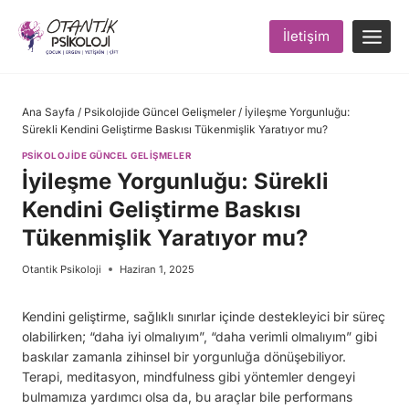
Skip
to
İletişim
content
Ana Sayfa
/
Psikolojide Güncel Gelişmeler
/
İyileşme Yorgunluğu:
Sürekli Kendini Geliştirme Baskısı Tükenmişlik Yaratıyor mu?
PSIKOLOJIDE GÜNCEL GELIŞMELER
İyileşme Yorgunluğu: Sürekli
Kendini Geliştirme Baskısı
Tükenmişlik Yaratıyor mu?
Otantik Psikoloji
Haziran 1, 2025
Kendini geliştirme, sağlıklı sınırlar içinde destekleyici bir süreç
olabilirken; “daha iyi olmalıyım”, “daha verimli olmalıyım” gibi
baskılar zamanla zihinsel bir yorgunluğa dönüşebiliyor.
Terapi, meditasyon, mindfulness gibi yöntemler dengeyi
bulmamıza yardımcı olsa da, bu araçlar bile performans