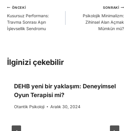
Yazı
ÖNCEKI
SONRAKI
Kusursuz Performans:
Psikolojik Minimalizm:
gezinmesi
Travma Sonrası Aşırı
Zihinsel Alan Açmak
İşlevsellik Sendromu
Mümkün mü?
İlginizi çekebilir
DEHB yeni bir yaklaşım: Deneyimsel
Oyun Terapisi mi?
Otantik Psikoloji
Aralık 30, 2024