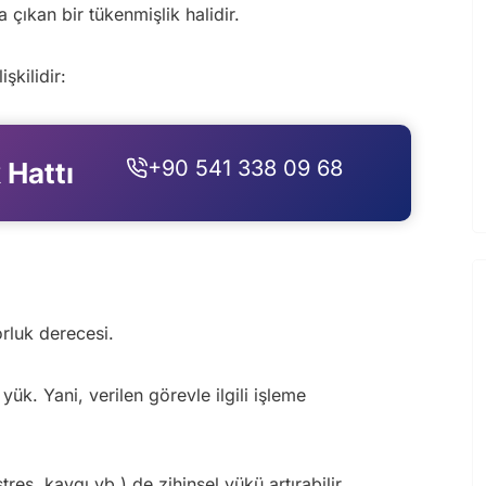
 çıkan bir tükenmişlik halidir.
şkilidir:
+90 541 338 09 68
 Hattı
orluk derecesi.
yük. Yani, verilen görevle ilgili işleme
res, kaygı vb.) de zihinsel yükü artırabilir.