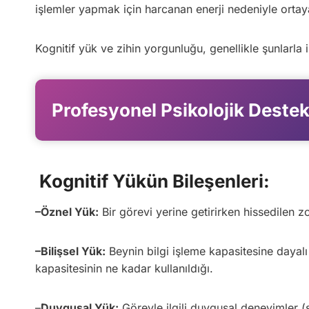
işlemler yapmak için harcanan enerji nedeniyle ortaya
Kognitif yük ve zihin yorgunluğu, genellikle şunlarla ili
Profesyonel Psikolojik Destek
Kognitif Yükün Bileşenleri:
–
Öznel Yük:
Bir görevi yerine getirirken hissedilen z
–
Bilişsel Yük:
Beynin bilgi işleme kapasitesine dayalı 
kapasitesinin ne kadar kullanıldığı.
–
Duygusal Yük:
Görevle ilgili duygusal deneyimler (st