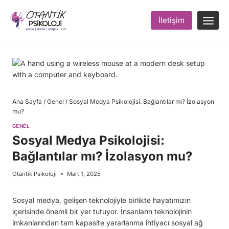
Skip
to
İletişim
content
Ana Sayfa
/
Genel
/
Sosyal Medya Psikolojisi: Bağlantılar mı? İzolasyon
mu?
GENEL
Sosyal Medya Psikolojisi:
Bağlantılar mı? İzolasyon mu?
Otantik Psikoloji
Mart 1, 2025
Sosyal medya, gelişen teknolojiyle birlikte hayatımızın
içerisinde önemli bir yer tutuyor. İnsanların teknolojinin
imkanlarından tam kapasite yararlanma ihtiyacı sosyal ağ