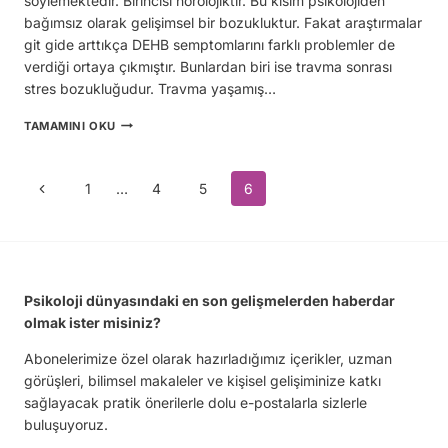
söylemektedir. Birincisi nörolojiktir. Bu kısım psikolojiden
bağımsız olarak gelişimsel bir bozukluktur. Fakat araştırmalar
git gide arttıkça DEHB semptomlarını farklı problemler de
verdiği ortaya çıkmıştır. Bunlardan biri ise travma sonrası
stres bozukluğudur. Travma yaşamış…
DEHB
TAMAMINI OKU
YENI
BIR
YAKLAŞIM:
Page
Previous
1
…
4
5
6
DENEYIMSEL
OYUN
Page
navigation
TERAPISI
MI?
Psikoloji dünyasındaki en son gelişmelerden haberdar
olmak ister misiniz?
Abonelerimize özel olarak hazırladığımız içerikler, uzman
görüşleri, bilimsel makaleler ve kişisel gelişiminize katkı
sağlayacak pratik önerilerle dolu e-postalarla sizlerle
buluşuyoruz.