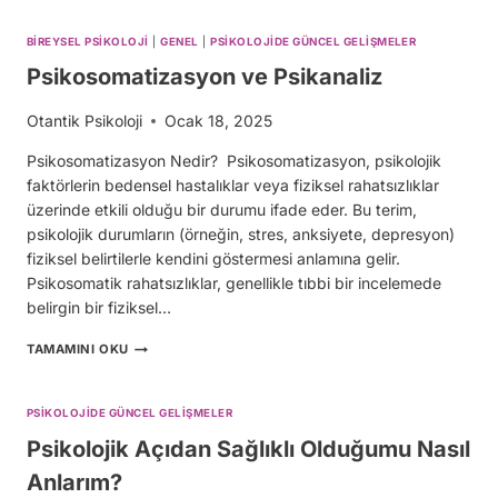
BIREYSEL PSIKOLOJI
|
GENEL
|
PSIKOLOJIDE GÜNCEL GELIŞMELER
Psikosomatizasyon ve Psikanaliz
Otantik Psikoloji
Ocak 18, 2025
Psikosomatizasyon Nedir? Psikosomatizasyon, psikolojik
faktörlerin bedensel hastalıklar veya fiziksel rahatsızlıklar
üzerinde etkili olduğu bir durumu ifade eder. Bu terim,
psikolojik durumların (örneğin, stres, anksiyete, depresyon)
fiziksel belirtilerle kendini göstermesi anlamına gelir.
Psikosomatik rahatsızlıklar, genellikle tıbbi bir incelemede
belirgin bir fiziksel…
PSIKOSOMATIZASYON
TAMAMINI OKU
VE
PSIKANALIZ
PSIKOLOJIDE GÜNCEL GELIŞMELER
Psikolojik Açıdan Sağlıklı Olduğumu Nasıl
Anlarım?