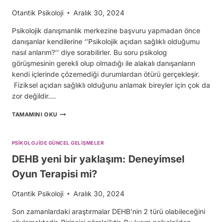
Otantik Psikoloji
Aralık 30, 2024
Psikolojik danışmanlık merkezine başvuru yapmadan önce
danışanlar kendilerine ‘’Psikolojik açıdan sağlıklı olduğumu
nasıl anlarım?’’ diye sorabilirler. Bu soru psikolog
görüşmesinin gerekli olup olmadığı ile alakalı danışanların
kendi içlerinde çözemediği durumlardan ötürü gerçekleşir.
Fiziksel açıdan sağlıklı olduğunu anlamak bireyler için çok da
zor değildir….
PSIKOLOJIK
TAMAMINI OKU
AÇIDAN
SAĞLIKLI
OLDUĞUMU
PSIKOLOJIDE GÜNCEL GELIŞMELER
NASIL
ANLARIM?
DEHB yeni bir yaklaşım: Deneyimsel
Oyun Terapisi mi?
Otantik Psikoloji
Aralık 30, 2024
Son zamanlardaki araştırmalar DEHB’nin 2 türü olabileceğini