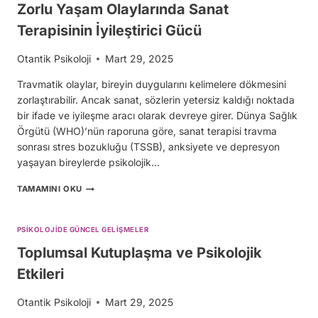
EQ
Zorlu Yaşam Olaylarında Sanat
NEDEN
Terapisinin İyileştirici Gücü
DAHA
ÖNEMLI?
Otantik Psikoloji
Mart 29, 2025
Travmatik olaylar, bireyin duygularını kelimelere dökmesini
zorlaştırabilir. Ancak sanat, sözlerin yetersiz kaldığı noktada
bir ifade ve iyileşme aracı olarak devreye girer. Dünya Sağlık
Örgütü (WHO)’nün raporuna göre, sanat terapisi travma
sonrası stres bozukluğu (TSSB), anksiyete ve depresyon
yaşayan bireylerde psikolojik…
ZORLU
TAMAMINI OKU
YAŞAM
OLAYLARINDA
SANAT
PSIKOLOJIDE GÜNCEL GELIŞMELER
TERAPISININ
İYILEŞTIRICI
Toplumsal Kutuplaşma ve Psikolojik
GÜCÜ
Etkileri
Otantik Psikoloji
Mart 29, 2025