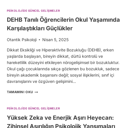
PSIKOLOJIDE GÜNCEL GELIŞMELER
DEHB Tanılı Öğrencilerin Okul Yaşamında
Karşılaştıkları Güçlükler
Otantik Psikoloji
Nisan 5, 2025
Dikkat Eksikliği ve Hiperaktivite Bozukluğu (DEHB), erken
yaşlarda başlayan, bireyin dikkat, dürtü kontrolü ve
hareketlilik düzeyini etkileyen nörogelişimsel bir bozukluktur.
Okul çağı çocuklarında sıkça gözlenen bu bozukluk, sadece
bireyin akademik başarısını değil; sosyal ilişkilerini, sınıf içi
davranışlarını ve özgüven gelişimini…
DEHB
TAMAMINI OKU
TANILI
ÖĞRENCILERIN
OKUL
PSIKOLOJIDE GÜNCEL GELIŞMELER
YAŞAMINDA
KARŞILAŞTIKLARI
Yüksek Zeka ve Enerjik Aşırı Heyecan:
GÜÇLÜKLER
Zihinsel Aşırılığın Psikolojik Yansımaları