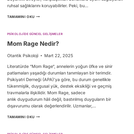
ruhsal sağlıklarını koruyabilirler. Peki, bu…
PSIKOLOJIK
TAMAMINI OKU
DAYANIKLILIK:
ZOR
ZAMANLARDA
PSIKOLOJIDE GÜNCEL GELIŞMELER
GÜÇLÜ
KALMANIN
Mom Rage Nedir?
BILIMSEL
YOLLARI
Otantik Psikoloji
Mart 22, 2025
Literatürde “Mom Rage“, annelerin yoğun öfke ve sinir
patlamaları yaşadığı durumları tanımlayan bir terimdir.
Psikiyatri Derneği (APA)’ya göre, bu durum genellikle
tükenmişlik, duygusal yük, destek eksikliği ve geçmiş
travmalarla ilişkilidir. Mom Rage, sadece
anlık duygudurum hâli değil, bastırılmış duyguların bir
dışavurumu olarak değerlendirilir. Uzmanlar,…
MOM
TAMAMINI OKU
RAGE
NEDIR?