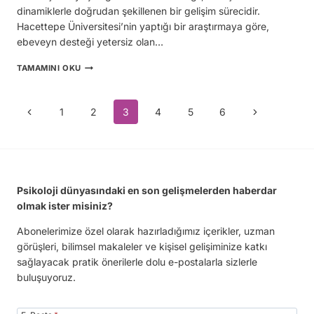
dinamiklerle doğrudan şekillenen bir gelişim sürecidir.
Hacettepe Üniversitesi’nin yaptığı bir araştırmaya göre,
ebeveyn desteği yetersiz olan…
ERGENLİKTE
TAMAMINI OKU
KİMLİK
GELİŞİMİ:
AİLE
Page
Previous
1
2
3
4
5
6
Next
DİNAMİKLERİNİN
ROLÜ
Page
Page
navigation
Psikoloji dünyasındaki en son gelişmelerden haberdar
olmak ister misiniz?
Abonelerimize özel olarak hazırladığımız içerikler, uzman
görüşleri, bilimsel makaleler ve kişisel gelişiminize katkı
sağlayacak pratik önerilerle dolu e-postalarla sizlerle
buluşuyoruz.