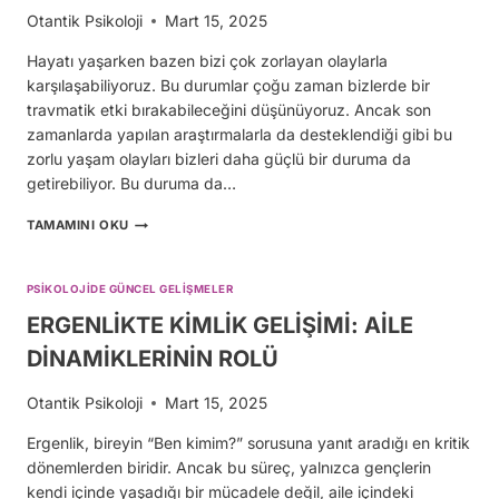
Otantik Psikoloji
Mart 15, 2025
Hayatı yaşarken bazen bizi çok zorlayan olaylarla
karşılaşabiliyoruz. Bu durumlar çoğu zaman bizlerde bir
travmatik etki bırakabileceğini düşünüyoruz. Ancak son
zamanlarda yapılan araştırmalarla da desteklendiği gibi bu
zorlu yaşam olayları bizleri daha güçlü bir duruma da
getirebiliyor. Bu duruma da…
TRAVMA
TAMAMINI OKU
SONRASI
BÜYÜME
(PTG):
PSIKOLOJIDE GÜNCEL GELIŞMELER
ZORLUKLARDAN
GÜÇLÜ ÇIKMAK
ERGENLİKTE KİMLİK GELİŞİMİ: AİLE
DİNAMİKLERİNİN ROLÜ
Otantik Psikoloji
Mart 15, 2025
Ergenlik, bireyin “Ben kimim?” sorusuna yanıt aradığı en kritik
dönemlerden biridir. Ancak bu süreç, yalnızca gençlerin
kendi içinde yaşadığı bir mücadele değil, aile içindeki