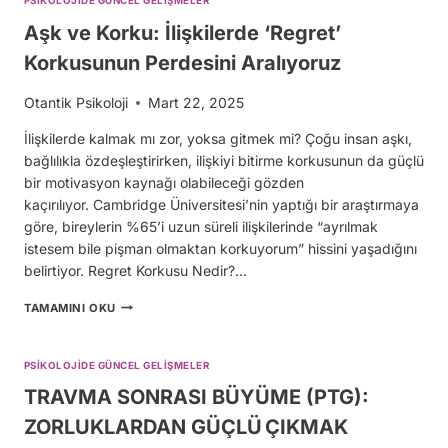
PSIKOLOJIDE GÜNCEL GELIŞMELER
Aşk ve Korku: İlişkilerde ‘Regret’
Korkusunun Perdesini Aralıyoruz
Otantik Psikoloji
Mart 22, 2025
İlişkilerde kalmak mı zor, yoksa gitmek mi? Çoğu insan aşkı,
bağlılıkla özdeşleştirirken, ilişkiyi bitirme korkusunun da güçlü
bir motivasyon kaynağı olabileceği gözden
kaçırılıyor. Cambridge Üniversitesi’nin yaptığı bir araştırmaya
göre, bireylerin %65’i uzun süreli ilişkilerinde “ayrılmak
istesem bile pişman olmaktan korkuyorum” hissini yaşadığını
belirtiyor. Regret Korkusu Nedir?…
AŞK
TAMAMINI OKU
VE
KORKU:
İLIŞKILERDE
PSIKOLOJIDE GÜNCEL GELIŞMELER
‘REGRET’
KORKUSUNUN
TRAVMA SONRASI BÜYÜME (PTG):
PERDESINI
ZORLUKLARDAN GÜÇLÜ ÇIKMAK
ARALIYORUZ