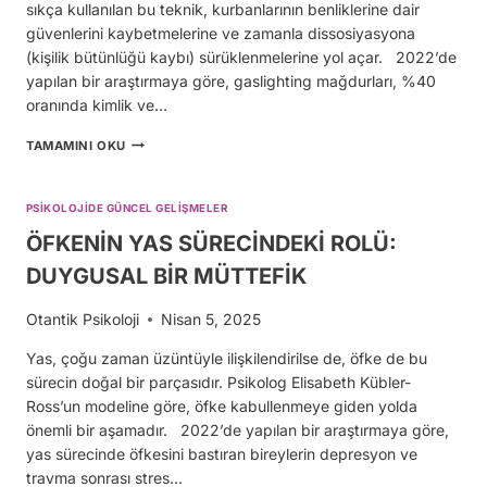
sıkça kullanılan bu teknik, kurbanlarının benliklerine dair
güvenlerini kaybetmelerine ve zamanla dissosiyasyona
(kişilik bütünlüğü kaybı) sürüklenmelerine yol açar. 2022’de
yapılan bir araştırmaya göre, gaslighting mağdurları, %40
oranında kimlik ve…
NARSİSİSTLER
TAMAMINI OKU
NASIL
GASLIGHT
YAPARAK
PSIKOLOJIDE GÜNCEL GELIŞMELER
SİZİ
DİSSOSİYASYONA
ÖFKENİN YAS SÜRECİNDEKİ ROLÜ:
İTER?
DUYGUSAL BİR MÜTTEFİK
Otantik Psikoloji
Nisan 5, 2025
Yas, çoğu zaman üzüntüyle ilişkilendirilse de, öfke de bu
sürecin doğal bir parçasıdır. Psikolog Elisabeth Kübler-
Ross’un modeline göre, öfke kabullenmeye giden yolda
önemli bir aşamadır. 2022’de yapılan bir araştırmaya göre,
yas sürecinde öfkesini bastıran bireylerin depresyon ve
travma sonrası stres…