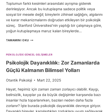
Toplumun farklı kesimleri arasındaki ayrışma giderek
derinleşiyor. Ancak bu kutuplaşma sadece politik veya
sosyal bir mesele değil; bireylerin zihinsel sağlığını, algılarını
ve karar mekanizmalarını doğrudan etkileyen bir psikolojik
süreç. Stanford Üniversitesi’nin yaptığı bir çalışmaya göre,
yoğun kutuplaşmaya maruz kalan bireylerde…
TOPLUMSAL
TAMAMINI OKU
KUTUPLAŞMA
VE
PSIKOLOJIK
PSIKOLOJIDE GÜNCEL GELIŞMELER
ETKILERI
Psikolojik Dayanıklılık: Zor Zamanlarda
Güçlü Kalmanın Bilimsel Yolları
Otantik Psikoloji
Mart 22, 2025
Hayat, hepimiz için zaman zaman zorlayıcı olabilir. Kaygı,
belirsizlik, kayıplar ya da büyük değişimler karşısında bazı
insanlar hızla toparlanırken, bazıları neden daha fazla
zorlanır? İşte burada psikolojik dayanıklılık devreye giriyor.
Dayanıklı bireyler, karşılaştıkları zorluklara uyum sağlayarak