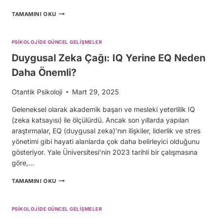
ÖFKENİN
TAMAMINI OKU
YAS
SÜRECİNDEKİ
ROLÜ:
PSIKOLOJIDE GÜNCEL GELIŞMELER
DUYGUSAL
BİR
Duygusal Zeka Çağı: IQ Yerine EQ Neden
MÜTTEFİK
Daha Önemli?
Otantik Psikoloji
Mart 29, 2025
Geleneksel olarak akademik başarı ve mesleki yeterlilik IQ
(zeka katsayısı) ile ölçülürdü. Ancak son yıllarda yapılan
araştırmalar, EQ (duygusal zeka)’nın ilişkiler, liderlik ve stres
yönetimi gibi hayati alanlarda çok daha belirleyici olduğunu
gösteriyor. Yale Üniversitesi’nin 2023 tarihli bir çalışmasına
göre,…
DUYGUSAL
TAMAMINI OKU
ZEKA
ÇAĞI:
IQ
PSIKOLOJIDE GÜNCEL GELIŞMELER
YERINE