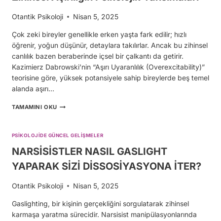
Otantik Psikoloji
Nisan 5, 2025
Çok zeki bireyler genellikle erken yaşta fark edilir; hızlı
öğrenir, yoğun düşünür, detaylara takılırlar. Ancak bu zihinsel
canlılık bazen beraberinde içsel bir çalkantı da getirir.
Kazimierz Dabrowski’nin “Aşırı Uyaranlılık (Overexcitability)”
teorisine göre, yüksek potansiyele sahip bireylerde beş temel
alanda aşırı…
YÜKSEK
TAMAMINI OKU
ZEKA
VE
ENERJIK
PSIKOLOJIDE GÜNCEL GELIŞMELER
AŞIRI
HEYECAN:
NARSİSİSTLER NASIL GASLIGHT
ZIHINSEL
YAPARAK SİZİ DİSSOSİYASYONA İTER?
AŞIRILIĞIN
PSIKOLOJIK
YANSIMALARI
Otantik Psikoloji
Nisan 5, 2025
Gaslighting, bir kişinin gerçekliğini sorgulatarak zihinsel
karmaşa yaratma sürecidir. Narsisist manipülasyonlarında