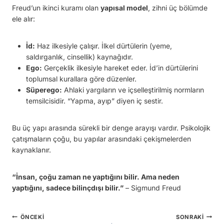
Freud’un ikinci kuramı olan
yapısal model
, zihni üç bölümde
ele alır:
İd:
Haz ilkesiyle çalışır. İlkel dürtülerin (yeme,
saldırganlık, cinsellik) kaynağıdır.
Ego:
Gerçeklik ilkesiyle hareket eder. İd’in dürtülerini
toplumsal kurallara göre düzenler.
Süperego:
Ahlaki yargıların ve içselleştirilmiş normların
temsilcisidir. “Yapma, ayıp” diyen iç sestir.
Bu üç yapı arasında sürekli bir denge arayışı vardır. Psikolojik
çatışmaların çoğu, bu yapılar arasındaki çekişmelerden
kaynaklanır.
“İnsan, çoğu zaman ne yaptığını bilir. Ama neden
yaptığını, sadece bilinçdışı bilir.”
– Sigmund Freud
Yazı
ÖNCEKI
SONRAKI