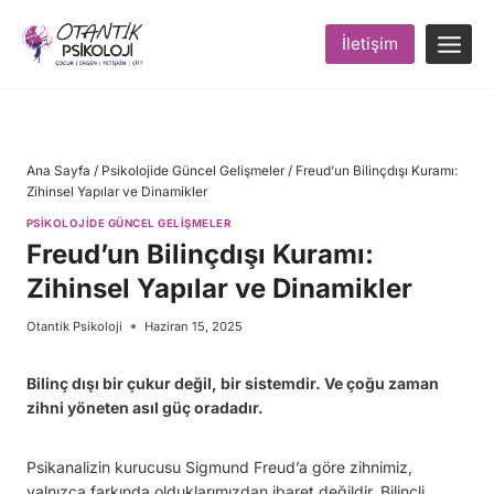
Skip
to
İletişim
content
Ana Sayfa
/
Psikolojide Güncel Gelişmeler
/
Freud’un Bilinçdışı Kuramı:
Zihinsel Yapılar ve Dinamikler
PSIKOLOJIDE GÜNCEL GELIŞMELER
Freud’un Bilinçdışı Kuramı:
Zihinsel Yapılar ve Dinamikler
Otantik Psikoloji
Haziran 15, 2025
Bilinç dışı bir çukur değil, bir sistemdir. Ve çoğu zaman
zihni yöneten asıl güç oradadır.
Psikanalizin kurucusu Sigmund Freud’a göre zihnimiz,
yalnızca farkında olduklarımızdan ibaret değildir. Bilinçli