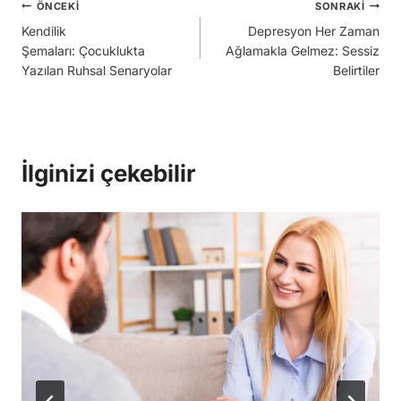
Yazı
ÖNCEKI
SONRAKI
Kendilik
Depresyon Her Zaman
gezinmesi
Şemaları: Çocuklukta
Ağlamakla Gelmez: Sessiz
Yazılan Ruhsal Senaryolar
Belirtiler
İlginizi çekebilir