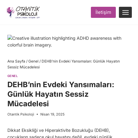
Skip
to
İletişim
content
Ana Sayfa
/
Genel
/
DEHB’nin Evdeki Yansımaları: Günlük Hayatın
Sessiz Mücadelesi
GENEL
DEHB’nin Evdeki Yansımaları:
Günlük Hayatın Sessiz
Mücadelesi
Otantik Psikoloji
Nisan 19, 2025
Dikkat Eksikliği ve Hiperaktivite Bozukluğu (DEHB),
çocukların sadece okul hayatını değil, evdeki günlük