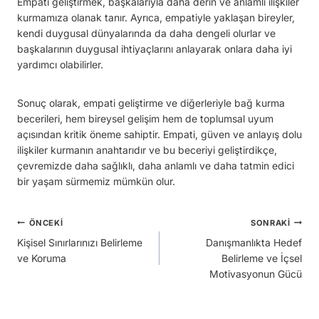
Empati geliştirmek, başkalarıyla daha derin ve anlamlı ilişkiler
kurmamıza olanak tanır. Ayrıca, empatiyle yaklaşan bireyler,
kendi duygusal dünyalarında da daha dengeli olurlar ve
başkalarının duygusal ihtiyaçlarını anlayarak onlara daha iyi
yardımcı olabilirler.
Sonuç olarak, empati geliştirme ve diğerleriyle bağ kurma
becerileri, hem bireysel gelişim hem de toplumsal uyum
açısından kritik öneme sahiptir. Empati, güven ve anlayış dolu
ilişkiler kurmanın anahtarıdır ve bu beceriyi geliştirdikçe,
çevremizde daha sağlıklı, daha anlamlı ve daha tatmin edici
bir yaşam sürmemiz mümkün olur.
Yazı
ÖNCEKI
SONRAKI
Kişisel Sınırlarınızı Belirleme
Danışmanlıkta Hedef
gezinmesi
ve Koruma
Belirleme ve İçsel
Motivasyonun Gücü