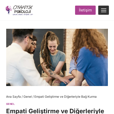
Skip
to
İletişim
content
Ana Sayfa
/
Genel
/
Empati Geliştirme ve Diğerleriyle Bağ Kurma
GENEL
Empati Geliştirme ve Diğerleriyle